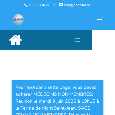
+32 2 884 27 17
info@abefum.be
Pour accéder à cette page, vous devez
adhérer
MÉDECINS NON MEMBRES:
Réunion le mardi 9 juin 2026 à 19h15 à
la Ferme de Mont Saint-Jean
,
SAGE