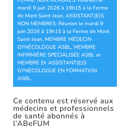
FEMME NON MEMBRES: Réunion le
mardi 9 juin 2026 à 19h15 à la Ferme
de Mont Saint-Jean
,
ASSISTANT(E)S
NON MEMBRES: Réunion le mardi 9
juin 2026 à 19h15 à la Ferme de Mont
Saint-Jean
,
MEMBRE MÉDECIN
GYNÉCOLOGUE ASBL
,
MEMBRE
INFIRMIÈRE SPÉCIALISÉE ASBL
or
MEMBRE Dr ASSISTANT(E)S
GYNÉCOLOGUE EN FORMATION
ASBL
.
Ce contenu est réservé aux
médecins et professionnels
de santé abonnés à
l’ABeFUM