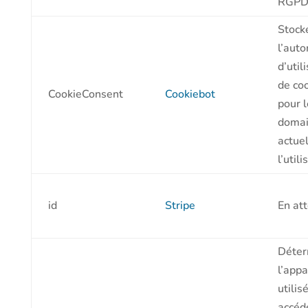
RGPD
Stock
l’auto
d’util
de co
CookieConsent
Cookiebot
pour l
doma
actuel
l’util
id
Stripe
En at
Déter
l’appa
utilis
accéd