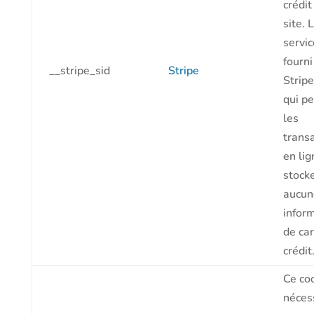
crédit
site. 
servic
fourni
__stripe_sid
Stripe
Strip
qui p
les
trans
en li
stock
aucun
infor
de car
crédit
Ce co
néces