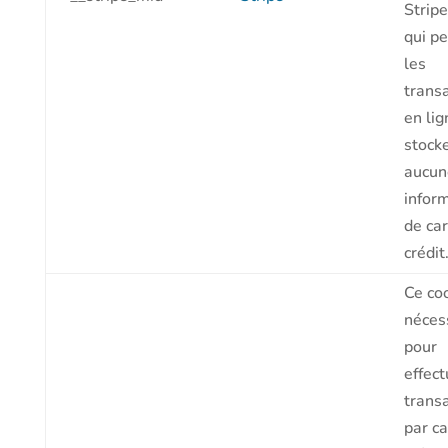
Strip
qui p
les
trans
en li
stock
aucun
infor
de car
crédit
Ce co
néces
pour
effect
trans
par ca