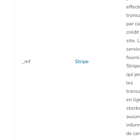
effect
trans
par ca
crédit
site. 
servic
fourni
_mf
Stripe
Strip
qui p
les
trans
en li
stock
aucun
infor
de car