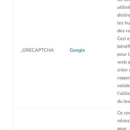
utilis
distin
les h
des ro
Ceci e
bénéf
_GRECAPTCHA
Google
pour l
web a
créer
rappo
valide
l’utili
du leu
Ce co
néces
pour