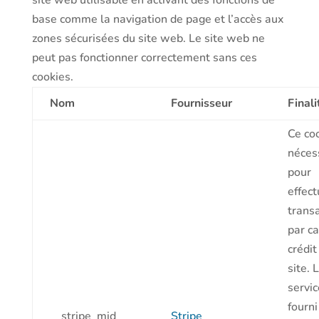
site web utilisable en activant des fonctions de
base comme la navigation de page et l’accès aux
zones sécurisées du site web. Le site web ne
peut pas fonctionner correctement sans ces
cookies.
Nom
Fournisseur
Finali
Ce co
néces
pour
effect
trans
par ca
crédit
site. 
servic
fourni
__stripe_mid
Stripe