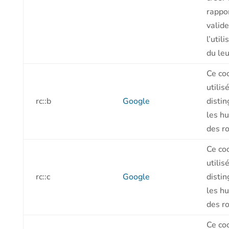
rappo
valide
l’utili
du leu
Ce co
utilis
rc::b
Google
distin
les h
des ro
Ce co
utilis
rc::c
Google
distin
les h
des ro
Ce co