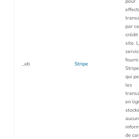
pour
effect
trans
par ca
crédit
site. 
servic
fourni
_ab
Stripe
Strip
qui p
les
trans
en li
stock
aucun
infor
de car