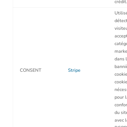
crédit
Utilis
détect
visite
accep
catég
marke
dans 
banni
CONSENT
Stripe
cookie
cookie
néces
pour l
confo
du si
avec l