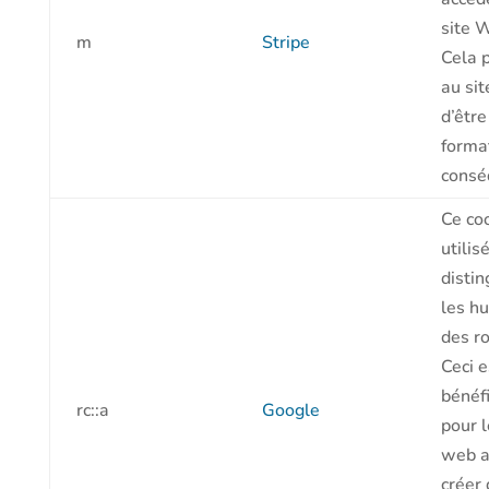
site 
m
Stripe
Cela 
au si
d’être
forma
consé
Ce co
utilis
distin
les h
des ro
Ceci e
bénéf
rc::a
Google
pour l
web a
créer