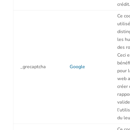
crédit
Ce co
utilis
distin
les h
des ro
Ceci e
bénéf
_grecaptcha
Google
pour l
web a
créer
rappo
valide
l’utili
du leu
Ce co