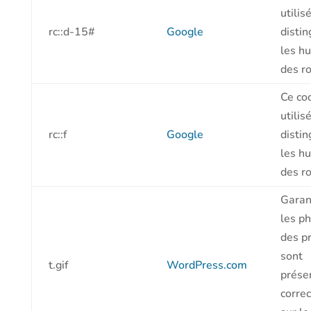
utilis
rc::d-15#
Google
distin
les h
des ro
Ce co
utilis
rc::f
Google
distin
les h
des ro
Garan
les p
des p
sont
t.gif
WordPress.com
prése
corre