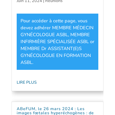
Juin 11, 2024
|
Réunions
Pour accéder à cette page, vous
devez adhérer
MEMBRE MÉDECIN
GYNÉCOLOGUE ASBL
,
MEMBRE
INFIRMIÈRE SPÉCIALISÉE ASBL
or
MEMBRE Dr ASSISTANT(E)S
GYNÉCOLOGUE EN FORMATION
ASBL
.
LIRE PLUS
ABeFUM, le 26 mars 2024 : Les
images fœtales hyperéchogènes : de