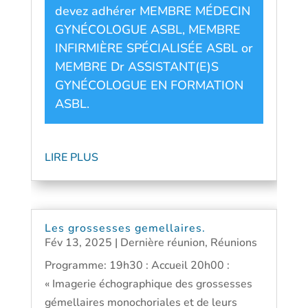
devez adhérer
MEMBRE MÉDECIN
GYNÉCOLOGUE ASBL
,
MEMBRE
INFIRMIÈRE SPÉCIALISÉE ASBL
or
MEMBRE Dr ASSISTANT(E)S
GYNÉCOLOGUE EN FORMATION
ASBL
.
LIRE PLUS
Les grossesses gemellaires.
Fév 13, 2025
|
Dernière réunion
,
Réunions
Programme: 19h30 : Accueil 20h00 :
« Imagerie échographique des grossesses
gémellaires monochoriales et de leurs