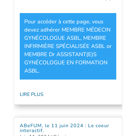
Pour accéder à cette page, vous
devez adhérer
MEMBRE MÉDECIN
GYNÉCOLOGUE ASBL
,
MEMBRE
INFIRMIÈRE SPÉCIALISÉE ASBL
or
MEMBRE Dr ASSISTANT(E)S
GYNÉCOLOGUE EN FORMATION
ASBL
.
LIRE PLUS
ABeFUM, le 11 juin 2024 : Le coeur
interactif.