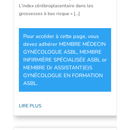
L’index cérébroplacentaire dans les
grossesses à bas risque » […]
Pour accéder à cette page, vous
devez adhérer
MEMBRE MÉDECIN
GYNÉCOLOGUE ASBL
,
MEMBRE
INFIRMIÈRE SPÉCIALISÉE ASBL
or
MEMBRE Dr ASSISTANT(E)S
GYNÉCOLOGUE EN FORMATION
ASBL
.
LIRE PLUS