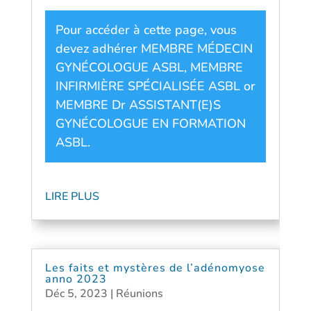
Pour accéder à cette page, vous
devez adhérer
MEMBRE MÉDECIN
GYNÉCOLOGUE ASBL
,
MEMBRE
INFIRMIÈRE SPÉCIALISÉE ASBL
or
MEMBRE Dr ASSISTANT(E)S
GYNÉCOLOGUE EN FORMATION
ASBL
.
LIRE PLUS
Les faits et mystères de l’adénomyose
anno 2023
Déc 5, 2023
|
Réunions